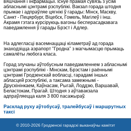
вяшчання і інфармацыі. Існуе прамая сувязь з усімі
абласнымі цэнтрамі рэспублікі. Вакзал горада штодня
прымае і адпраўляе цягнікі ў гарады: Мінск, Маскву,
Санкт - Пецярбург, Віцебск, Гомель, Магілеў і інш.
Акрамя гэтага курсіруюць вагоны бесперасадкавага
паведамлення ў гарады Брэст і Адлер.
На адлегласці васемнаццаці кіламетраў ад горада
знаходзіцца аэрапорт "Гродна" з магчымасцю прымаць
самалёты любога класа.
Горад злучаны аўтобусным паведамленнем з абласнымі
цэнтрамі рэспублікі - Мінскам, Брэстам і раённымі
цэнтрамі Гродзенскай вобласці, гарадамі іншых
абласцей рэспублікі, а таксама замежнымі -
Друскінінкаем, Каўнасам, Рыгай, Лоддзю, Варшавай,
Беластокам, Прагай. Штодня з аўтавакзала
адпраўляецца каля 3 800 пасажыраў.
Расклад руху аўтобусаў, тралейбусаў і маршрутных
таксі
© 2010-2026 Гродзенскі гарадскі выканаўчы камітэт