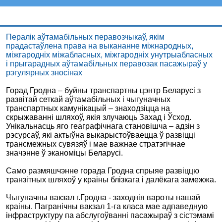
Транспарт
Пералік аўтамабільных перавозчыкаў, якім
прадастаўлена права на выкананне міжнародных,
міжгародніх міжабласных, міжгародніх унутрыабласных
і прыгарадных аўтамабільных перавозак пасажыраў у
рэгулярных зносінах
Горад Гродна – буйны транспартны цэнтр Беларусі з
развітай сеткай аўтамабільных і чыгуначных
транспартных камунікацый – знаходзіцца на
скрыжаванні шляхоў, якія злучаюць Захад і Ўсход.
Унікальнасць яго геаграфічнага становішча – адзін з
рэсурсаў, які актыўна выкарыстоўваецца ў развіцці
трансмежных сувязяў і мае важнае стратэгічнае
значэнне ў эканоміцы Беларусі.
Само размяшчэнне горада Гродна спрыяе развіццю
транзітных шляхоў у краіны блізкага і далёкага замежжа.
Чыгуначны вакзал г.Гродна - заходнія вароты нашай
краіны. Пагранічны вакзал 1-га класа мае адпаведную
інфраструктуру па абслугоўванні пасажыраў з сістэмамі