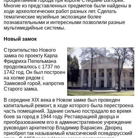
процветанием города при короле Стефане Батории.
Многие из представленных предметов были найдены в
ходе археологических работ разных лет. Сделать
тематические музейные экспозиции более
познавательными и интересными позволили разные
мультимедийные системы.
Новый замок
Строительство Нового
замка по проекту Карла
Фридриха Пепельмана
продолжалось с 1737 по
1742 год. Он был построен
на холме рядом с
Замковой горой, напротив
Старого замка.
В середине XIX века в Новом замке был проведен
капитальный ремонт, в ходе которого была перестроена
часть помещений. Здание сильно пострадало во время
боев за город в 1944 году. Реставрацией дворца и
преобразованием его в административное учреждение
руководил архитектор Владимир Вараксин. Дворец
приобрел так называемый классический псевдорусский