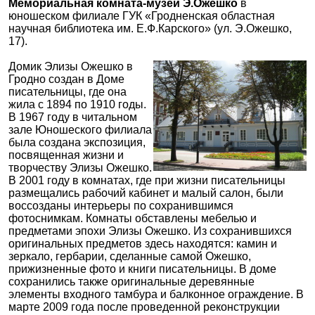
Мемориальная комната-музей Э.Ожешко
в
юношеском филиале ГУК «Гродненская областная
научная библиотека им. Е.Ф.Карского» (ул. Э.Ожешко,
17).
Домик Элизы Ожешко в
Гродно создан в Доме
писательницы, где она
жила с 1894 по 1910 годы.
В 1967 году в читальном
зале Юношеского филиала
была создана экспозиция,
посвященная жизни и
творчеству Элизы Ожешко.
В 2001 году в комнатах, где при жизни писательницы
размещались рабочий кабинет и малый салон, были
воссозданы интерьеры по сохранившимся
фотоснимкам. Комнаты обставлены мебелью и
предметами эпохи Элизы Ожешко. Из сохранившихся
оригинальных предметов здесь находятся: камин и
зеркало, гербарии, сделанные самой Ожешко,
прижизненные фото и книги писательницы. В доме
сохранились также оригинальные деревянные
элементы входного тамбура и балконное ограждение. В
марте 2009 года после проведенной реконструкции