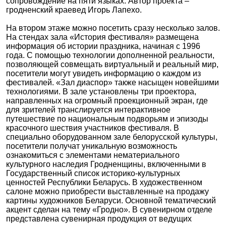
сопровождение на пяти языках. Автор проекта –
гродненский краевед Игорь Лапехо.
На втором этаже можно посетить сразу несколько залов.
На стендах зала «История фестиваля» размещена
информация об истории праздника, начиная с 1996
года. С помощью технологии дополненной реальности,
позволяющей совмещать виртуальный и реальный мир,
посетители могут увидеть информацию о каждом из
фестивалей. «Зал диаспор» также насыщен новейшими
технологиями. В зале установлены три проектора,
направленных на огромный проекционный экран, где
для зрителей транслируется интерактивное
путешествие по национальным подворьям и эпизоды
красочного шествия участников фестиваля. В
специально оборудованном зале белорусской культуры,
посетители получат уникальную возможность
ознакомиться с элементами нематериального
культурного наследия Гродненщины, включенными в
Государственный список историко-культурных
ценностей Республики Беларусь. В художественном
салоне можно приобрести выставленные на продажу
картины художников Беларуси. Основной тематический
акцент сделан на тему «Гродно». В сувенирном отделе
представлена сувенирная продукция от ведущих