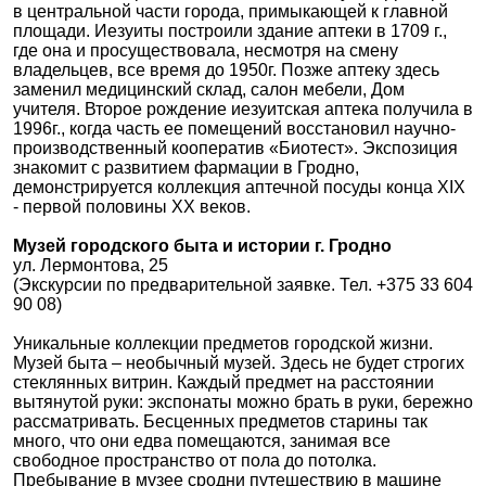
в центральной части города, примыкающей к главной
площади. Иезуиты построили здание аптеки в 1709 г.,
где она и просуществовала, несмотря на смену
владельцев, все время до 1950г. Позже аптеку здесь
заменил медицинский склад, салон мебели, Дом
учителя. Второе рождение иезуитская аптека получила в
1996г., когда часть ее помещений восстановил научно-
производственный кооператив «Биотест». Экспозиция
знакомит с развитием фармации в Гродно,
демонстрируется коллекция аптечной посуды конца XIX
- первой половины XX веков.
Музей городского быта и истории г. Гродно
ул. Лермонтова, 25
(Экскурсии по предварительной заявке. Тел. +375 33 604
90 08)
Уникальные коллекции предметов городской жизни.
Музей быта – необычный музей. Здесь не будет строгих
стеклянных витрин. Каждый предмет на расстоянии
вытянутой руки: экспонаты можно брать в руки, бережно
рассматривать. Бесценных предметов старины так
много, что они едва помещаются, занимая все
свободное пространство от пола до потолка.
Пребывание в музее сродни путешествию в машине