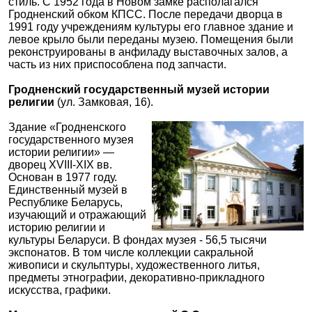
стиль. С 1952 года в Новом замке располагался
Гродненский обком КПСС. После передачи дворца в
1991 году учреждениям культуры его главное здание и
левое крыло были переданы музею. Помещения были
реконструированы в анфиладу выставочных залов, а
часть из них приспособлена под запчасти.
Гродненский государственный музей истории
религии
(ул. Замковая, 16).
Здание «Гродненского
государственного музея
истории религии» —
дворец XVIII-XIX вв.
Основан в 1977 году.
Единственный музей в
Республике Беларусь,
изучающий и отражающий
историю религии и
культуры Беларуси. В фондах музея - 56,5 тысячи
экспонатов. В том числе коллекции сакральной
живописи и скульптуры, художественного литья,
предметы этнографии, декоративно-прикладного
искусства, графики.