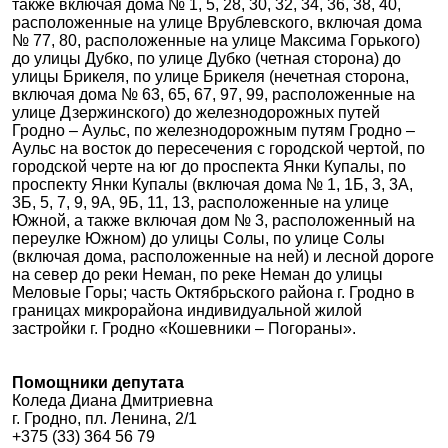
также включая дома № 1, 5, 28, 30, 32, 34, 36, 38, 40,
расположенные на улице Врублевского, включая дома
№ 77, 80, расположенные на улице Максима Горького)
до улицы Дубко, по улице Дубко (четная сторона) до
улицы Брикеля, по улице Брикеля (нечетная сторона,
включая дома № 63, 65, 67, 97, 99, расположенные на
улице Дзержинского) до железнодорожных путей
Гродно – Аульс, по железнодорожным путям Гродно –
Аульс на восток до пересечения с городской чертой, по
городской черте на юг до проспекта Янки Купалы, по
проспекту Янки Купалы (включая дома № 1, 1Б, 3, 3А,
3Б, 5, 7, 9, 9А, 9Б, 11, 13, расположенные на улице
Южной, а также включая дом № 3, расположенный на
переулке Южном) до улицы Солы, по улице Солы
(включая дома, расположенные на ней) и лесной дороге
на север до реки Неман, по реке Неман до улицы
Меловые Горы; часть Октябрьского района г. Гродно в
границах микрорайона индивидуальной жилой
застройки г. Гродно «Кошевники – Погораны».
Помощники депутата
Коледа Диана Дмитриевна
г. Гродно, пл. Ленина, 2/1
+375 (33) 364 56 79