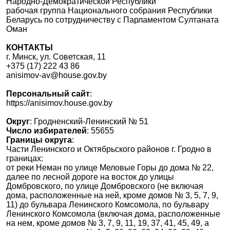
Народно-Демократической Республики
рабочая группа Национального собрания Республики
Беларусь по сотрудничеству с Парламентом Султаната
Оман
КОНТАКТЫ
г. Минск, ул. Советская, 11
+375 (17) 222 43 86
anisimov-av@house.gov.by
Персональный сайт
:
https://anisimov.house.gov.by
Округ
: Гродненский-Ленинский № 51
Число избирателей
: 55655
Границы округа
:
Части Ленинского и Октябрьского районов г. Гродно в
границах:
от реки Неман по улице Меловые Горы до дома № 22,
далее по лесной дороге на восток до улицы
Домбровского, по улице Домбровского (не включая
дома, расположенные на ней, кроме домов № 3, 5, 7, 9,
11) до бульвара Ленинского Комсомола, по бульвару
Ленинского Комсомола (включая дома, расположенные
на нем, кроме домов № 3, 7, 9, 11, 19, 37, 41, 45, 49, а