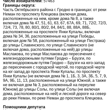
Число избирателей
: 57463
Границы округа
:
Часть Октябрьского района г. Гродно в границах: от реки
Неман по проспекту Клецкова (включая дома,
расположенные на нем, кроме дома № 8, а также
включая дома № 47, 51, 61, 63, 67, 67А, 69, 71, 72/2, 72/3,
72/4, 73, 78, 80, 80/1, 80/2, 84, 84/1, 88, 88А, 88Б,
расположенные на проспекте Янки Купалы, включая
дома № 34, 36, расположенные на улице Победы,
включая дом № 58, расположенный на улице Пестрака)
до улицы Славинского, по улице Славинского (не
включая дома, расположенные на ней) до улицы
Маслакова, по улице Маслакова до пересечения с
железнодорожными путями Гродно – Брузги, по
железнодорожным путям Гродно – Брузги на юго-запад
до пересечения с городской чертой, по городской черте
на юг-запад до проспекта Янки Купалы, по проспекту
Янки Купалы (не включая дома № 1, 1Б, 3, 3А, 3Б, 5, 7, 9,
9А, 9Б, 11, 13, расположенные на улице Южной, а также
не включая дом № 3, расположенный на переулке
Южном) до улицы Солы, по улице Солы (не включая
дома, расположенные на ней) и лесной дороге на север
до реки Неман, по реке Неман до проспекта Клецкова.
Помощники депутата