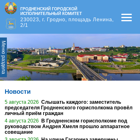
ГРОДНЕНСКИЙ ГОРОДСКОЙ
ИСПОЛНИТЕЛЬНЫЙ КОМИТЕТ
Open
230023, г. Гродно, площадь Ленина,
2/1
Меню раздела
Новости
5 августа 2026
Слышать каждого: заместитель
председателя Гродненского горисполкома провёл
личный приём граждан
4 августа 2026
В Гродненском горисполкоме под
руководством Андрея Хмеля прошло аппаратное
совещание
3 августа 2026
На улице Гагарина завершены