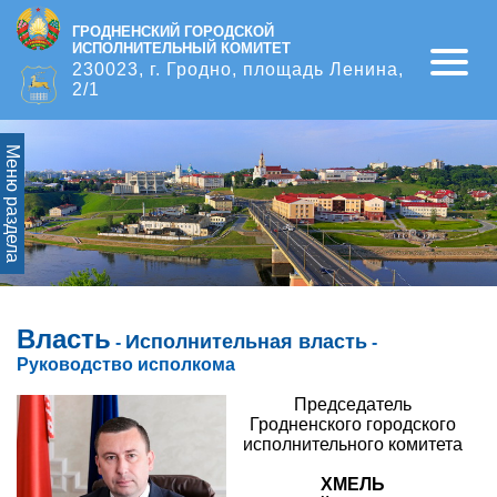
ГРОДНЕНСКИЙ ГОРОДСКОЙ
ИСПОЛНИТЕЛЬНЫЙ КОМИТЕТ
Open
230023, г. Гродно, площадь Ленина,
2/1
Меню раздела
Власть
Исполнительная власть
-
-
Руководство исполкома
Председатель
Гродненского городского
исполнительного комитета
ХМЕЛЬ