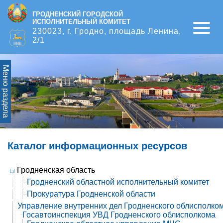
ГРОДНЕНСКИЙ ГОРОДСКОЙ
ИСПОЛНИТЕЛЬНЫЙ КОМИТЕТ
Open
230023, г. Гродно, площадь Ленина,
2/1
Меню раздела
Каталог информационных ресурсов
Гродненская область
Гродненский областной исполнительный комитет
Прокуратура Гродненской области
Управление внутренних дел Гродненского облисполко
Госавтоинспекция УВД Гродненского облисполкома