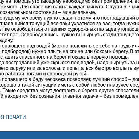
оду на помощь утопающему необходимо без промедления, во
жимого. Для спасения важна каждая минута. Спустя 6-7 м
ссознательном состоянии – минимальные.
тонущему человеку нужно сзади, потому что пострадавший в 
отчаявшийся тонущий все-таки ухватился за вас, тогда нужно
тке освободиться от цепких судорожных пальцев утопающего
стит вас. Освободившись, нужно вынырнуть сзади тонущего 
дину.
утопающего над водой (можно положить ее себе на грудь или
 подбородок) нужно плыть на спине или боком к берегу. В 
ставить спасенного на берег и оказать первую помощь.
огда пострадавший уже скрылся под водой, надо нырнуть за 
его за руку или за волосы, и попытаться быстро всплыть вме
но работая ногами и свободной рукой.
е попавшего в беду человека позволяет, лучший способ – до
орошо в такой ситуации иметь с собой любое плавучее средс
. Такие средства могут доставить с берега другие спасатели
ый находится без сознания, главная задача – без промедлен
ЛЯ ПЕЧАТИ