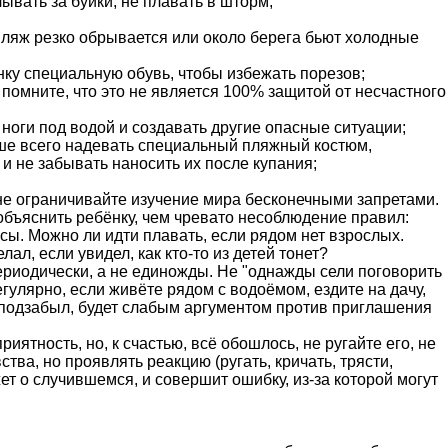
ывать за буйки, не плавать в шторм;
 пляж резко обрывается или около берега бьют холодные
ёнку специальную обувь, чтобы избежать порезов;
 помните, что это не является 100% защитой от несчастного
а ноги под водой и создавать другие опасные ситуации;
чше всего надевать специальный пляжный костюм,
и не забывать наносить их после купания;
 не ограничивайте изучение мира бесконечными запретами.
 объяснить ребёнку, чем чревато несоблюдение правил:
сы. Можно ли идти плавать, если рядом нет взрослых.
ал, если увидел, как кто-то из детей тонет?
ериодически, а не единожды. Не "однажды сели поговорить
егулярно, если живёте рядом с водоёмом, ездите на дачу,
же подзабыл, будет слабым аргументом против приглашения
иятность, но, к счастью, всё обошлось, не ругайте его, не
ва, но проявлять реакцию (ругать, кричать, трясти,
жет о случившемся, и совершит ошибку, из-за которой могут