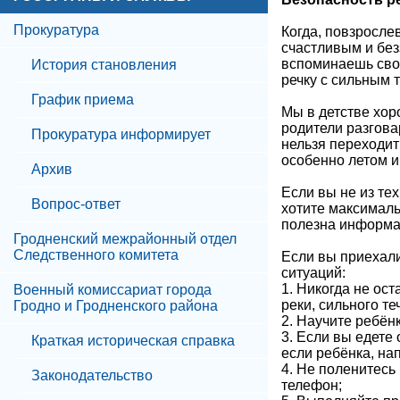
Прокуратура
Когда, повзросле
счастливым и без
вспоминаешь своё 
История становления
речку с сильным 
График приема
Мы в детстве хор
родители разгова
Прокуратура информирует
нельзя переходит
особенно летом и
Архив
Если вы не из тех
Вопрос-ответ
хотите максималь
полезна информац
Гродненский межрайонный отдел
Следственного комитета
Если вы приехали
ситуаций:
1. Никогда не ос
Военный комиссариат города
реки, сильного т
Гродно и Гродненского района
2. Научите ребён
3. Если вы едете 
Краткая историческая справка
если ребёнка, на
4. Не поленитесь
Законодательство
телефон;