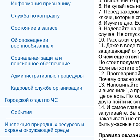
5. Выполняйте пр
Информация призывнику
6. Не купайтесь н
7. Перед заходом
Служба по контракту
ключи, которые с
8. Изучите дно. 
Состояние в запасе
9. Надевайте на 
случая. Не отпус
10. Расскажите ре
Об оповещении
11. Даже в воде 
военнообязанных
защищающий от ул
О чём ещё стои
Социальная защита и
Но стоит подумат
пенсионное обеспечение
Если вы хотите о
12. Проговаривай
Административные процедуры
Почему опасно зах
13. Напоминайте 
Кадровой службе организации
и выяснили", а п
где он есть. Пот
Городской отдел по ЧС
друга пойти иску
14. И самое главн
События
запугивайте. Вы 
наказывать) не ст
быть ужасные по
Инспекция природных ресурсов и
охраны окружающей среды
Правила оказа