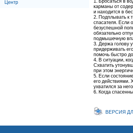
1. Бросаться в в
Центр
карманы от содер
и находится в бе
2. Подплывать к 
спасателя. Если 
безуспешной попы
обязательно отпу
подмышечную впа
3. Держа голову 
придерживать его
помочь быстро до
4. В ситуации, к
Схватить утонувш
при этом энергич
5. Если состояни
его действиями. Х
ухватился за него
6. Когда спасенн
ВЕРСИЯ Д