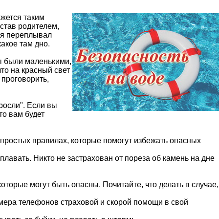
ажется таким
 став родителем,
о я переплывал
акое там дно.
мы были маленькими,
то на красный свет
 проговорить,
ыросли". Если вы
то вам будет
о простых правилах, которые помогут избежать опасных
плавать. Никто не застрахован от пореза об камень на дне
которые могут быть опасны. Почитайте, что делать в случае,
омера телефонов страховой и скорой помощи в свой