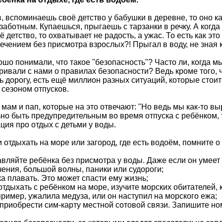
в, вспоминаешь своё детство у бабушки в деревне, то оно к
заботным. Купаешься, прыгаешь с тарзанки в речку. А когда
детство, то охватывает не радость, а ужас. То есть как эт
течением без присмотра взрослых?! Прыгал в воду, не зная к
ошо понимали, что такое "безопасность"? Часто ли, когда 
ривали с нами о правилах безопасности? Ведь кроме того, ч
ь дорогу, есть ещё миллион разных ситуаций, которые стоит
 сезоном отпусков.
 мам и пап, которые на это отвечают: "Но ведь мы как-то в
но быть предупредительным во время отпуска с ребёнком, 
ия про отдых с детьми у воды.
 отдыхать на море или загород, где есть водоём, помните 
тавляйте ребёнка без присмотра у воды. Даже если он умеет 
ечения, большой волны, паники или судороги;
ка плавать. Это может спасти ему жизнь;
отдыхать с ребёнком на море, изучите морских обитателей, 
пример, ужалила медуза, или он наступил на морского ежа;
 приобрести сим-карту местной сотовой связи. Запишите н