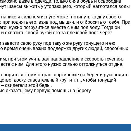
зможно даже в одежде, только сняв обувь и освободив
инут шансы выжить у утопающего, который наглотался воды
панике и сильном испуге может потянуть ко дну своего
 приподнять его, взяв под мышки, и отбросить от себя. При
, нужно погрузиться вместе с ним под воду. Тогда он
и охватить своей рукой его за плечевой пояс через
 завести свою руку под такую же руку тонущего и ею
это время очень важна поддержка других людей, способных
ним, при этом учитывая направление и скорость течения.
сте с ним. Для этого нужно сильно оттолкнуться от дна,
говориться с ним о транспортировке на берег и руководить
тво: доску, спасательный круг и т. п., чтобы тонущий
 – свидетели этой беды.
ия оказать, ему первую помощь на берегу.