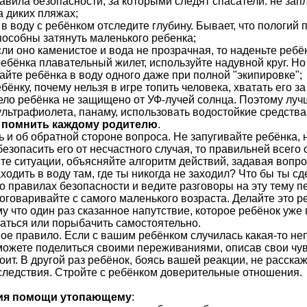
авила безопасности, за которыми следят спасатели: не запл
а диких пляжах;
 в воду с ребёнком отследите глубину. Бывает, что пологий
пособны затянуть маленького ребенка;
Если оно каменистое и вода не прозрачная, то наденьте реб
ребёнка плавательный жилет, используйте надувной круг. Но
кайте ребёнка в воду одного даже при полной "экипировке";
бёнку, почему нельзя в игре топить человека, хватать его з
тело ребёнка не защищено от УФ-лучей солнца. Поэтому лу
ьтрафиолета, панаму, использовать водостойкие средства 
т помнить каждому родителю
.
ь и об обратной стороне вопроса. Не запугивайте ребёнка,
безопасить его от несчастного случая, то правильней всего
те ситуации, объясняйте алгоритм действий, задавая вопро
одить в воду там, где ты никогда не заходил? Что бы ты сдел
о правилах безопасности и ведите разговоры на эту тему п
роговаривайте с самого маленького возраста. Делайте это р
ому что один раз сказанное напутствие, которое ребёнок у
паться или порыбачить самостоятельно.
ое правило. Если с вашим ребёнком случилась какая-то непр
можете поделиться своими переживаниями, описав свои чувст
оит. В другой раз ребёнок, боясь вашей реакции, не расска
следствия. Стройте с ребёнком доверительные отношения.
ния помощи утопающему
: