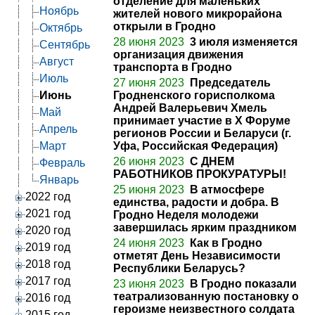
отделение для маленьких
Ноябрь
жителей нового микрорайона
открыли в Гродно
Октябрь
28 июня 2023
3 июля изменяется
Сентябрь
организация движения
Август
транспорта в Гродно
Июль
27 июня 2023
Председатель
Июнь
Гродненского горисполкома
Андрей Валерьевич Хмель
Май
принимает участие в X Форуме
Апрель
регионов России и Беларуси (г.
Март
Уфа, Российская Федерация)
26 июня 2023
С ДНЕМ
Февраль
РАБОТНИКОВ ПРОКУРАТУРЫ!
Январь
25 июня 2023
В атмосфере
2022 год
единства, радости и добра. В
2021 год
Гродно Неделя молодежи
завершилась ярким праздником
2020 год
24 июня 2023
Как в Гродно
2019 год
отметят День Независимости
2018 год
Республики Беларусь?
2017 год
23 июня 2023
В Гродно показали
театрализованную постановку о
2016 год
героизме неизвестного солдата
2015 год