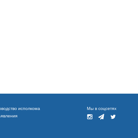
оводство исполкома
Мы в соцсетях
явления