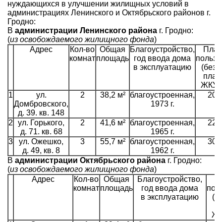
нуждающихся в улучшении жилищных условий в
администрациях Ленинского и Октябрьского районов г.
Гродно:
В
администрации Ленинского района
г. Гродно:
(
из освобождаемого жилищного фонда
)
Адрес
Кол-во
Общая
Благоустройство,
Плат
комнат
площадь
год ввода дома
пользо
в эксплуатацию
(без 
плат
ЖКУ),
1
ул.
2
38,2 м²
благоустроенная,
206
Домбровского,
1973 г.
д. 39. кв. 148
2
ул. Горького,
2
41,6 м²
благоустроенная,
224
д. 71. кв. 68
1965 г.
3
ул. Ожешко,
3
55,7 м²
благоустроенная,
300
д. 49, кв. 8
1962 г.
В
администрации Октябрьского района
г. Гродно:
(
из освобождаемого жилищного фонда
)
Адрес
Кол-во
Общая
Благоустройство,
П
комнат
площадь
год ввода дома
пол
в эксплуатацию
(б
п
ЖК