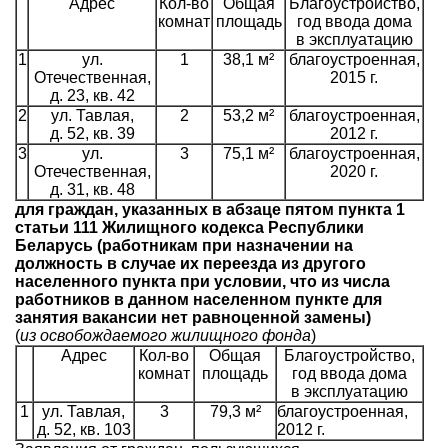
Адрес
Кол-во
Общая
Благоустройство,
комнат
площадь
год ввода дома
в эксплуатацию
1
ул.
1
38,1 м²
благоустроенная,
Отечественная,
2015 г.
д. 23, кв. 42
2
ул. Тавлая,
2
53,2 м²
благоустроенная,
д. 52, кв. 39
2012 г.
3
ул.
3
75,1 м²
благоустроенная,
Отечественная,
2020 г.
д. 31, кв. 48
для граждан, указанных в абзаце пятом пункта 1
статьи 111 Жилищного кодекса Республики
Беларусь (работникам при назначении на
должность в случае их переезда из другого
населенного пункта при условии, что из числа
работников в данном населенном пункте для
занятия вакансии нет равноценной замены)
(
из освобождаемого жилищного фонда
)
Адрес
Кол-во
Общая
Благоустройство,
комнат
площадь
год ввода дома
в эксплуатацию
1
ул. Тавлая,
3
79,3 м²
благоустроенная,
д. 52, кв. 103
2012 г.