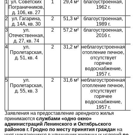
1
ул. Советских
1
29,4 м²
благоустроенная,
Пограничников,
1962 г.
д. 106, кв. 27
2
ул. Гагарина,
2
51,3 м²
благоустроенная,
д. 14А, кв. 30
1989 г.
3
ул.
2
57,2 м²
благоустроенная,
Отечественная,
2016 г.
д. 27, кв. 74
4
ул.
2
31,2 м²
неблагоустроенная
Пролетарская,
отопление печное,
д. 51, кв. 4
отсутствует
горячее
водоснабжение,
1957 г.
5
ул.
2
31,6 м²
неблагоустроенная
Пролетарская,
отопление печное,
д. 55, кв. 3
отсутствует
горячее
водоснабжение,
1957 г.
Заявления на предоставление арендного жилья
принимаются
службами «одно окно»
администраций Ленинского и Октябрьского
районов г. Гродно по месту принятия граждан
на
учет нуждающихся в улучшении жилищных условий
по