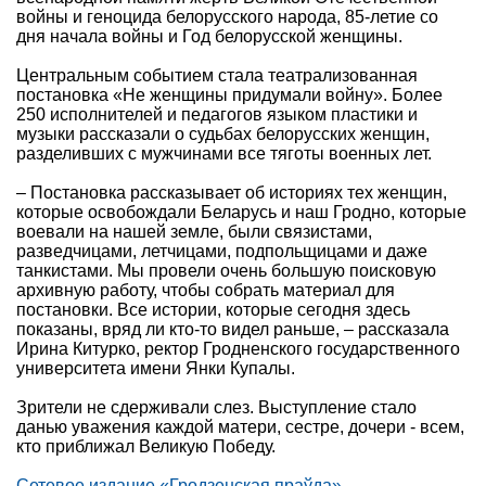
войны и геноцида белорусского народа, 85-летие со
дня начала войны и Год белорусской женщины.
Центральным событием стала театрализованная
постановка «Не женщины придумали войну». Более
250 исполнителей и педагогов языком пластики и
музыки рассказали о судьбах белорусских женщин,
разделивших с мужчинами все тяготы военных лет.
– Постановка рассказывает об историях тех женщин,
которые освобождали Беларусь и наш Гродно, которые
воевали на нашей земле, были связистами,
разведчицами, летчицами, подпольщицами и даже
танкистами. Мы провели очень большую поисковую
архивную работу, чтобы собрать материал для
постановки. Все истории, которые сегодня здесь
показаны, вряд ли кто-то видел раньше, – рассказала
Ирина Китурко, ректор Гродненского государственного
университета имени Янки Купалы.
Зрители не сдерживали слез. Выступление стало
данью уважения каждой матери, сестре, дочери - всем,
кто приближал Великую Победу.
Сетевое издание «Гродзенская праўда»