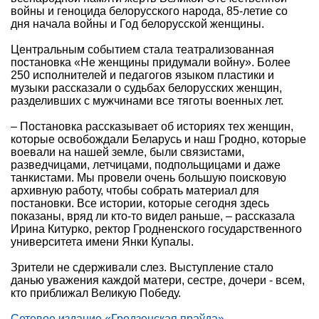
войны и геноцида белорусского народа, 85-летие со
дня начала войны и Год белорусской женщины.
Центральным событием стала театрализованная
постановка «Не женщины придумали войну». Более
250 исполнителей и педагогов языком пластики и
музыки рассказали о судьбах белорусских женщин,
разделивших с мужчинами все тяготы военных лет.
– Постановка рассказывает об историях тех женщин,
которые освобождали Беларусь и наш Гродно, которые
воевали на нашей земле, были связистами,
разведчицами, летчицами, подпольщицами и даже
танкистами. Мы провели очень большую поисковую
архивную работу, чтобы собрать материал для
постановки. Все истории, которые сегодня здесь
показаны, вряд ли кто-то видел раньше, – рассказала
Ирина Китурко, ректор Гродненского государственного
университета имени Янки Купалы.
Зрители не сдерживали слез. Выступление стало
данью уважения каждой матери, сестре, дочери - всем,
кто приближал Великую Победу.
Сетевое издание «Гродзенская праўда»