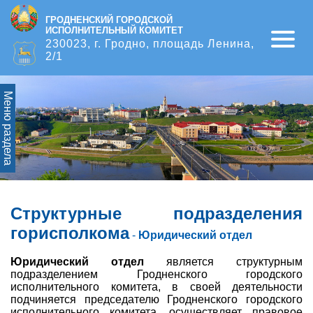
ГРОДНЕНСКИЙ ГОРОДСКОЙ
ИСПОЛНИТЕЛЬНЫЙ КОМИТЕТ
Open
230023, г. Гродно, площадь Ленина,
2/1
Меню раздела
Структурные подразделения
горисполкома
-
Юридический отдел
Юридический отдел
является структурным
подразделением Гродненского городского
исполнительного комитета, в своей деятельности
подчиняется председателю Гродненского городского
исполнительного комитета, осуществляет правовое