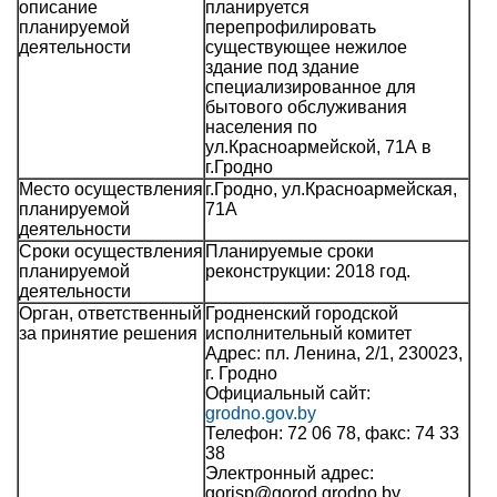
описание
планируется
планируемой
перепрофилировать
деятельности
существующее нежилое
здание под здание
специализированное для
бытового обслуживания
населения по
ул.Красноармейской, 71А в
г.Гродно
Место осуществления
г.Гродно, ул.Красноармейская,
планируемой
71А
деятельности
Сроки осуществления
Планируемые сроки
планируемой
реконструкции: 2018 год.
деятельности
Орган, ответственный
Гродненский городской
за принятие решения
исполнительный комитет
Адрес: пл. Ленина, 2/1, 230023,
г. Гродно
Официальный сайт:
grodno.gov.by
Телефон: 72 06 78, факс: 74 33
38
Электронный адрес:
gorisp@gorod.grodno.by