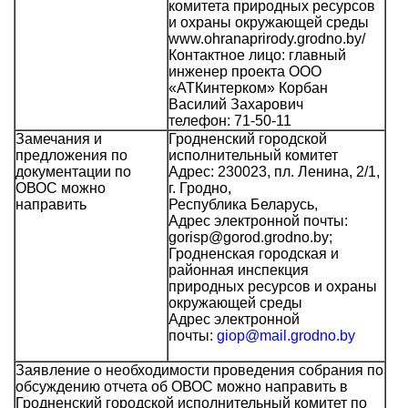
комитета природных ресурсов
и охраны окружающей среды
www.ohranaprirody.grodno.by/
Контактное лицо: главный
инженер проекта ООО
«АТКинтерком» Корбан
Василий Захарович
телефон: 71-50-11
Замечания и
Гродненский городской
предложения по
исполнительный комитет
документации по
Адрес: 230023, пл. Ленина, 2/1,
ОВОС можно
г. Гродно,
направить
Республика Беларусь,
Адрес электронной почты:
gorisp@gorod.grodno.by;
Гродненская городская и
районная инспекция
природных ресурсов и охраны
окружающей среды
Адрес электронной
почты:
giop
@mail.grodno.by
Заявление о необходимости проведения собрания по
обсуждению отчета об ОВОС можно направить в
Гродненский городской исполнительный комитет по