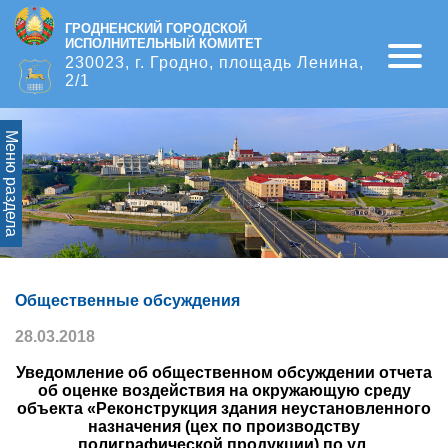
ГРОДНЕНСКИЙ ГОРОДСКОЙ
ИСПОЛНИТЕЛЬНЫЙ КОМИТЕТ
Open
230023, г. Гродно, площадь Ленина,
2/1
Меню раздела
Общественные обсуждения
28.03.2018
Уведомление об общественном обсуждении отчета
об оценке воздействия на окружающую среду
объекта «Реконструкция здания неустановленного
назначения (цех по производству
полиграфической продукции) по ул.