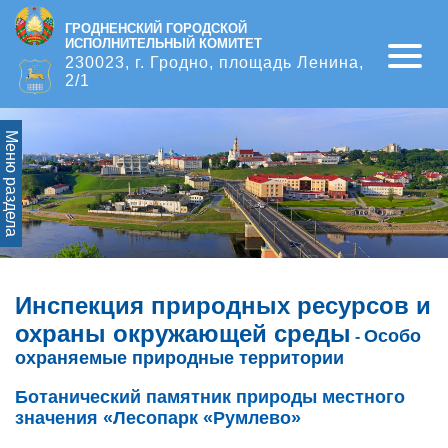
ГРОДНЕНСКИЙ ГОРОДСКОЙ
ИСПОЛНИТЕЛЬНЫЙ КОМИТЕТ
Open
230023, г. Гродно, площадь Ленина,
2/1
Меню раздела
Инспекция природных ресурсов и
охраны окружающей среды
Особо
-
охраняемые природные территории
Ботанический памятник природы местного
значения «Лесопарк «Румлево»