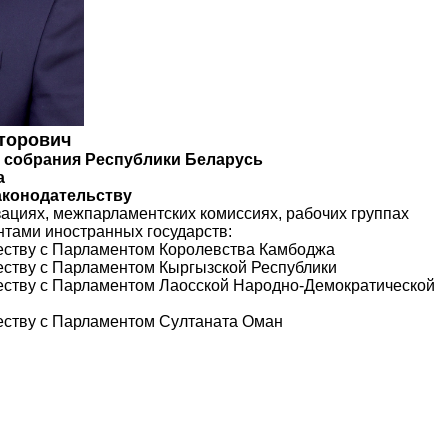
торович
 собрания Республики Беларусь
а
аконодательству
ациях, межпарламентских комиссиях, рабочих группах
нтами иностранных государств:
честву с Парламентом Королевства Камбоджа
еству с Парламентом Кыргызской Республики
честву с Парламентом Лаосской Народно-Демократической
честву с Парламентом Султаната Оман