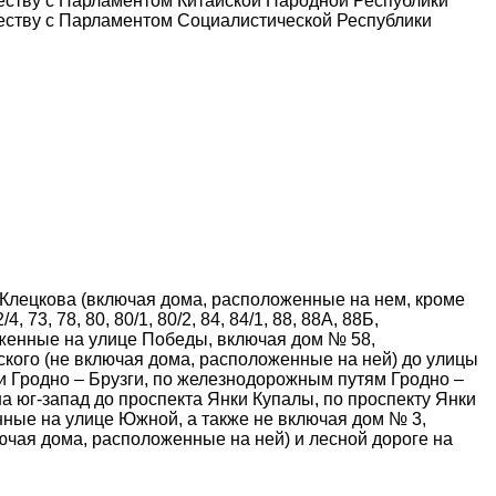
еству с Парламентом Китайской Народной Республики
еству с Парламентом Социалистической Республики
у Клецкова (включая дома, расположенные на нем, кроме
, 73, 78, 80, 80/1, 80/2, 84, 84/1, 88, 88А, 88Б,
женные на улице Победы, включая дом № 58,
кого (не включая дома, расположенные на ней) до улицы
 Гродно – Брузги, по железнодорожным путям Гродно –
на юг-запад до проспекта Янки Купалы, по проспекту Янки
оженные на улице Южной, а также не включая дом № 3,
чая дома, расположенные на ней) и лесной дороге на