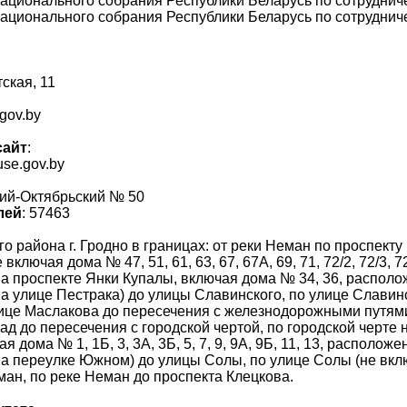
ационального собрания Республики Беларусь по сотруднич
ационального собрания Республики Беларусь по сотруднич
тская, 11
gov.by
сайт
:
use.gov.by
ий-Октябрьский № 50
лей
: 57463
го района г. Гродно в границах: от реки Неман по проспект
включая дома № 47, 51, 61, 63, 67, 67А, 69, 71, 72/2, 72/3, 72/4
 проспекте Янки Купалы, включая дома № 34, 36, располо
 улице Пестрака) до улицы Славинского, по улице Славинс
ице Маслакова до пересечения с железнодорожными путями
пад до пересечения с городской чертой, по городской черте 
я дома № 1, 1Б, 3, 3А, 3Б, 5, 7, 9, 9А, 9Б, 11, 13, распол
 переулке Южном) до улицы Солы, по улице Солы (не вклю
ман, по реке Неман до проспекта Клецкова.