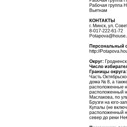
Рабочая группа Н
Рабочая группа Н
Вьетнам
КОНТАКТЫ
г. Минск, ул. Сове
8-017-222-61-72
Potapova@house.
Персональный 
http://Potapova.ho
Округ:
Гродненск
Число избирате
Границы округа
:
Часть Октябрьско
дома № 8, а также 
расположенные на
расположенный на
Маслакова, по ул
Брузги на юго-за
Купалы (не включа
расположенный на
север до реки Не