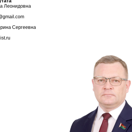
утата
а Леонидовна
@gmail.com
ерина Сергеевна
st.ru