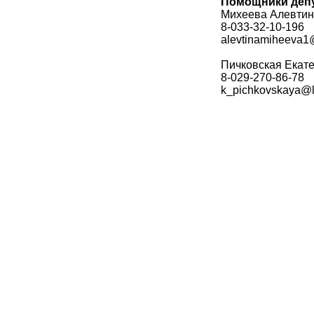
Помощники деп
Михеева Алевтин
8-033-32-10-196
alevtinamiheeva1
Пичковская Екат
8-029-270-86-78
k_pichkovskaya@li