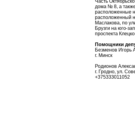
Часть Октябрьско
дома № 8, а также 
расположенные на
расположенный на
Маслакова, по ул
Брузги на юго-за
проспекта Клецко
Помощники деп
Безменов Игорь 
г. Минск
Родионов Алекса
г. Гродно, ул. Сов
+375333011052