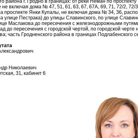
го района г. Гродно в границах: от реки Неман по проспект
не включая дома № 47, 51, 61, 63, 67, 67А, 69, 71, 72/2, 72/3, 7
 проспекте Янки Купалы, не включая дома № 34, 36, расп
 улице Пестрака) до улицы Славинского, по улице Славин
ице Маслакова до пересечения с железнодорожными путями
пад до пересечения с городской чертой, по городской черте
ва; часть Гродненского района в границах Подлабенского с
утата
Александрович
ндр Николаевич
етская, 31, кабинет 6