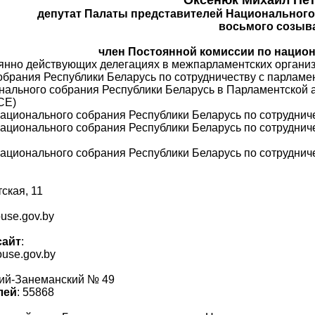
депутат Палаты представителей Национального
восьмого созыв
член Постоянной комиссии по нацио
янно действующих делегациях в межпарламентских организ
брания Республики Беларусь по сотрудничеству с парламе
ального собрания Республики Беларусь в Парламентской а
СЕ)
ационального собрания Республики Беларусь по сотруднич
Национального собрания Республики Беларусь по сотрудни
ационального собрания Республики Беларусь по сотруднич
тская, 11
se.gov.by
сайт
:
ouse.gov.by
кий-Занеманский № 49
лей
: 55868