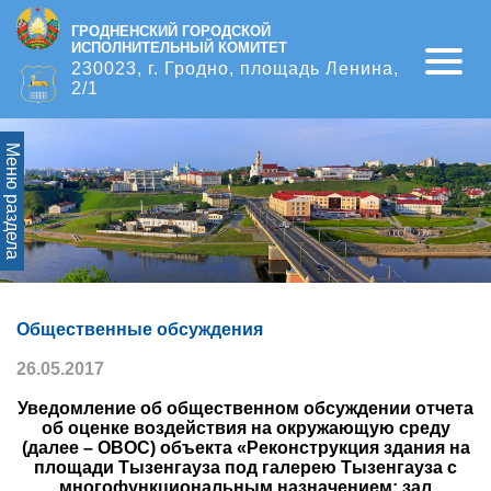
ГРОДНЕНСКИЙ ГОРОДСКОЙ
ИСПОЛНИТЕЛЬНЫЙ КОМИТЕТ
Open
230023, г. Гродно, площадь Ленина,
2/1
Меню раздела
Общественные обсуждения
26.05.2017
Уведомление об общественном обсуждении отчета
об оценке воздействия на окружающую среду
(далее – ОВОС) объекта «Реконструкция здания на
площади Тызенгауза под галерею Тызенгауза с
многофункциональным назначением: зал