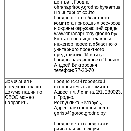
центра г. Гродно
ohranaprirody.grodno.by/aarhus
На интернет-сайте
Гродненского областного
комитета природных ресурсов
и охраны окружающей среды
www.ohranaprirody.grodno.by/
Контактное лицо: главный
инженер проекта областного
унитарного проектного
предприятия “Институт
Гродногражданпроект” Гречко
Андрей Викторович
телефон: 77-20-70
Замечания и
Гродненский городской
предложения по
исполнительный комитет
документации по
Адрес: пл. Ленина, 2/1, 230023,
ОВОС можно
г. Гродно,
направить
Республика Беларусь,
Адрес электронной почты:
gorisp@gorod.grodno.by;
Гродненская городская и
районная инспекция