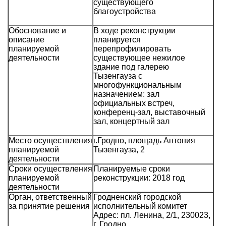
существующего
благоустройства
Обоснование и
В ходе реконструкции
описание
планируется
планируемой
перепрофилировать
деятельности
существующее нежилое
здание под галерею
Тызенгауза с
многофункциональным
назначением: зал
официальных встреч,
конференц-зал, выставочный
зал, концертный зал
Место осуществления
г.Гродно, площадь Антония
планируемой
Тызенгауза, 2
деятельности
Сроки осуществления
Планируемые сроки
планируемой
реконструкции: 2018 год
деятельности
Орган, ответственный
Гродненский городской
за принятие решения
исполнительный комитет
Адрес: пл. Ленина, 2/1, 230023,
г. Гродно