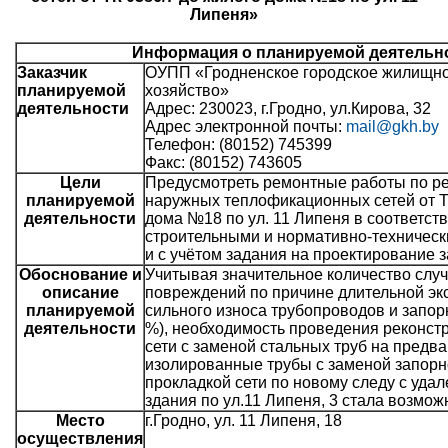
Липеня»
Информация о планируемой деятельн
Заказчик
ОУПП «Гродненское городское жилищн
планируемой
хозяйство»
деятельности
Адрес: 230023, г.Гродно, ул.Кирова, 32
Адрес электронной почты:
mail@gkh.by
Телефон: (80152) 745399
Факс: (80152) 743605
Цели
Предусмотреть ремонтные работы по р
планируемой
наружных теплофикационных сетей от Т
деятельности
дома №18 по ул. 11 Липеня в соответст
строительными и нормативно-техничес
и с учётом задания на проектирование з
Обоснование и
Учитывая значительное количество слу
описание
повреждений по причине длительной эк
планируемой
сильного износа трубопроводов и запор
деятельности
%), необходимость проведения реконст
сети с заменой стальных труб на предв
изолированные трубы с заменой запорн
прокладкой сети по новому следу с удал
здания по ул.11 Липеня, 3 стала возмож
Место
г.Гродно, ул. 11 Липеня, 18
осуществления