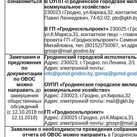
ознакомиться
В ОУПП «Гродненское городское жи
коммунальное хозяйство»
230023 г.Гродно, ул.Кирова,32, контактн
Павел Леонидович, 74-62-02, pto@gkh.
В ГП «Гродносельпроект»
230025 г.Гр
ул.К.Маркса,31, контактное лицо – глав
проекта ГП «Гродносельпроект» Семеня
Михайловна, тел. (80152)750087, эл.адр
grsspr@mail.grodno.by
Замечания и
Гродненский городской исполнител
предложения
Адрес: 230023, г. Гродно, пл.Ленина, 2/1
по
Адрес электронной почты:
документации
info@gorod.grodno.by
,
gorisp@gorod.grod
по ОВОС
можно
ОУПП «Гродненское городское жили
направить
до
коммунальное хозяйство»
завершения
Адрес: 230023, г.Гродно, ул.Кирова,32
общественных
Адрес электронной почты: mail@gkh.by
обсуждений
(c 12.10.2018 по
ГП «Гродносельпроект»
12.11.2018)
Адрес: 230025 г.Гродно, ул.К.Маркса,31
Адрес электронной почты: grsspr@mail.g
Заявление о необходимости проведения собрани
отчета об ОВОС можно направить
в Гродненск