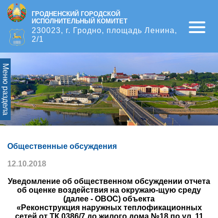
ГРОДНЕНСКИЙ ГОРОДСКОЙ
ИСПОЛНИТЕЛЬНЫЙ КОМИТЕТ
Open
230023, г. Гродно, площадь Ленина,
2/1
Меню раздела
Общественные обсуждения
12.10.2018
Уведомление об общественном обсуждении отчета
об оценке воздействия на окружаю-щую среду
(далее - ОВОС) объекта
«Реконструкция наружных теплофикационных
сетей от ТК 0386/7 до жилого дома №18 по ул. 11