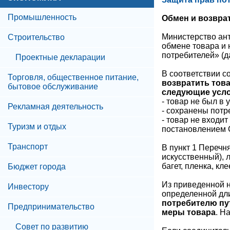
Промышленность
Обмен и возвра
Министерство ант
Строительство
обмене товара и 
потребителей» (д
Проектные декларации
В соответствии с
Торговля, общественное питание,
возвратить тов
бытовое обслуживание
следующие усл
- товар не был в 
Рекламная деятельность
- сохранены потр
- товар не входи
Туризм и отдых
постановлением С
Транспорт
В пункт 1 Перечн
искусственный), 
багет, пленка, кл
Бюджет города
Из приведенной н
Инвестору
определенной дл
потребителю пу
Предпринимательство
меры товара
. Н
Совет по развитию