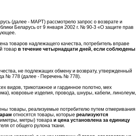
усь (далее - МАРТ) рассмотрело запрос о возврате и
ублики Беларусь от 9 января 2002 г. № 90-3 «О защите прав
дующее.
мена товаров надлежащего качества, потребитель вправе
ый товар
в течение четырнадцати дней, если соблюдены
ачества, не подлежащих обмену и возврату, утвержденный
а № 778 (далее - Перечень № 778).
сех видов, трикотажное и гардинное полотно, мех
ома), ковровые изделия, провода, шнуры, кабели, линолеум,
чены товары, реализуемые потребителю путем отмеривания
варам
относятся товары, которые
реализуются
тиметры, метры) товара
и цена установлена за единицу
еля от общего рулона ткани.