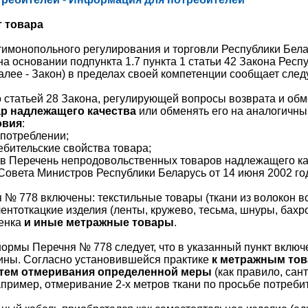
т товара
имонопольного регулирования и торговли Республики Белар
на основании подпункта 1.7 пункта 1 статьи 42 Закона Респ
алее - Закон) в пределах своей компетенции сообщает сле
о статьей 28 Закона, регулирующей вопросы возврата и об
ар надлежащего качества
или обменять его на аналогичн
овия
:
употреблении;
ебительские свойства товара;
т в Перечень непродовольственных товаров надлежащего к
овета Министров Республики Беларусь от 14 июня 2002 год
я № 778 включены: текстильные товары (ткани из волокон в
лентоткацкие изделия (ленты, кружево, тесьма, шнуры, бахр
еенка
и иные метражные товары
.
ормы Перечня № 778 следует, что в указанный пункт вклю
ины. Согласно установившейся практике
к метражным то
тем отмеривания определенной меры
(как правило, сан
апример, отмеривание 2-х метров ткани по просьбе потребит