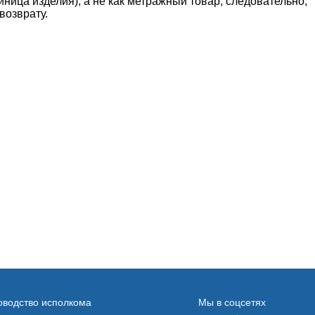
ница изделия), а не как метражный товар, следовательно,
возврату.
оводство исполкома
Мы в соцсетях