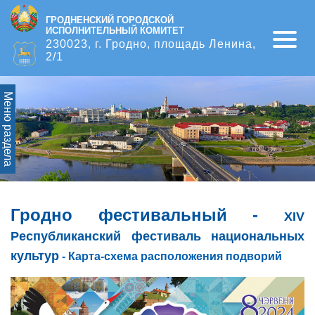
ГРОДНЕНСКИЙ ГОРОДСКОЙ
ИСПОЛНИТЕЛЬНЫЙ КОМИТЕТ
Open
230023, г. Гродно, площадь Ленина,
2/1
Меню раздела
Гродно фестивальный
-
XIV
Республиканский фестиваль национальных
культур
- Карта-схема расположения подворий