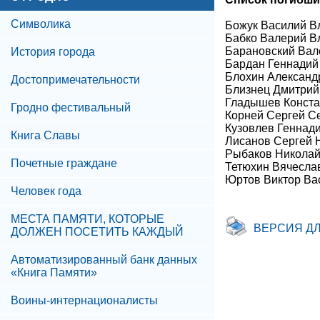
Символика
Божук Василий В
Бабко Валерий В
Барановский Вал
История города
Бардан Геннадий
Блохин Александ
Достопримечательности
Близнец Дмитрий
Гладышев Конста
Гродно фестивальный
Корней Сергей С
Кузовлев Геннади
Книга Славы
Лисанов Сергей 
Рыбаков Николай
Почетные граждане
Тетюхин Вячесла
Юртов Виктор Ва
Человек года
МЕСТА ПАМЯТИ, КОТОРЫЕ
ВЕРСИЯ Д
ДОЛЖЕН ПОСЕТИТЬ КАЖДЫЙ
Автоматизированный банк данных
«Книга Памяти»
Воины-интернационалисты