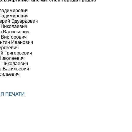
ладимирович
ладимирович
ерий Эдуардович
 Николаевич
р Васильевич
 Викторович
нтин Иванович
ергеевич
й Григорьевич
Николаевич
 Николаевич
в Васильевич
сильевич
ЛЯ ПЕЧАТИ