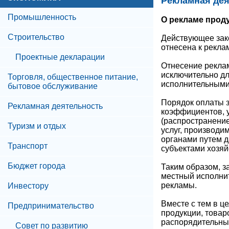
Рекламная де
Промышленность
О рекламе проду
Строительство
Действующее зако
отнесена к рекла
Проектные декларации
Отнесение реклам
исключительно д
Торговля, общественное питание,
исполнительными
бытовое обслуживание
Порядок оплаты 
Рекламная деятельность
коэффициентов, 
(распространение
Туризм и отдых
услуг, производ
органами путем д
Транспорт
субъектами хозя
Бюджет города
Таким образом, з
местный исполнит
рекламы.
Инвестору
Вместе с тем в ц
Предпринимательство
продукции, товар
распорядительны
Совет по развитию