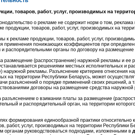
ятельность
кции, товаров, работ, услуг, производимых на террит
нодательство о рекламе не содержит норм о том, реклама ка
ме продукции, товаров, работ, услуг, производимых на терр
ы к рекламе продукции, товаров, работ, услуг, производим
ля применения понижающих коэффициентов при определени
 и распорядительными органы по договору на размещение
за размещение (распространение) наружной рекламы и ее 
устанавливается решениями местных исполнительных и ра
) наружной рекламы. Разъяснение критериев отнесения нар
имых на территории Республики Беларусь, может осуществ
ачи разъяснений о порядке применений своих решений, а т
йствованиями договоры на размещение средства наружной
а разъяснением о взимании платы за размещение (распрос
ельный и распорядительный орган, на территории которог
елях формирования единообразной практики относительно 
ов, работ, услуг, производимых на территории Республики
м органам руководствоваться подходами, изложенными в
д