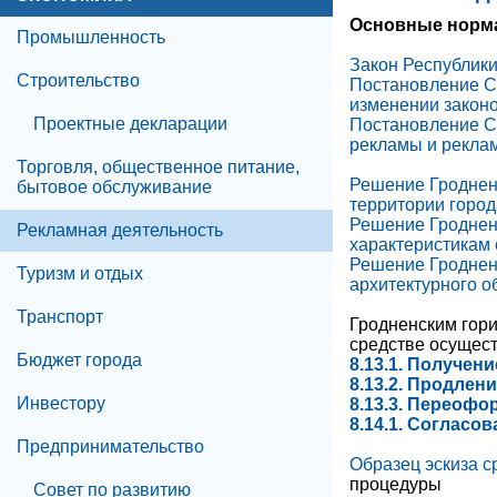
Основные норм
Промышленность
Закон Республики
Строительство
Постановление Со
изменении закон
Проектные декларации
Постановление Со
рекламы и рекла
Торговля, общественное питание,
Решение Гродненс
бытовое обслуживание
территории город
Решение Гродненс
Рекламная деятельность
характеристикам 
Решение Гродненс
Туризм и отдых
архитектурного о
Транспорт
Гродненским гор
средстве осущес
Бюджет города
8.13.1. Получен
8.13.2. Продлен
Инвестору
8.13.3. Переоф
8.14.1. Согласо
Предпринимательство
Образец эскиза 
процедуры
Совет по развитию