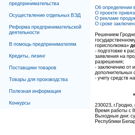
предпринимательства
Об определении 
О проекте привяз
Осуществление отдельных ВЭД
О рекламе продук
О сроке заключе
Реформа предпринимательской
деятельности
Решением Гроднен
государственном
В помощь предпринимателям
горисполкома»
д
- подготовке к р
Кредиты, лизинг
заявления на пр
разрешения;
- заключению от 
Поставщики товаров
дополнительных 
- учету средств 
Товары для производства
Полезная информация
Конкурсы
230023, г.Гродно,
Время работы с 8.
Выходные дни: су
Республики Бела