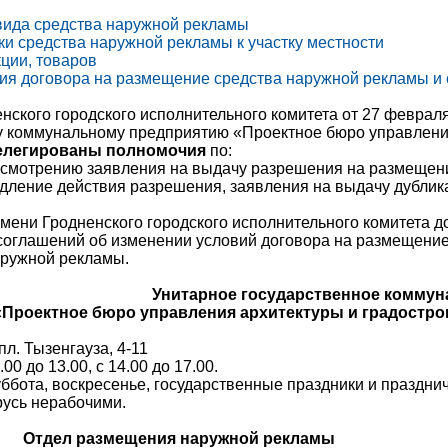
вида средства наружной рекламы
ки средства наружной рекламы к участку местности
ции, товаров
ния договора на размещение средства наружной рекламы и
ского городского исполнительного комитета от 27 феврал
у коммунальному предприятию «Проектное бюро управления
елегированы полномочия
по:
ассмотрению заявления на выдачу разрешения на размещен
одление действия разрешения, заявления на выдачу дубли
имени Гродненского городского исполнительного комитета 
соглашений об изменении условий договора на размещение
наружной рекламы.
Унитарное государственное коммун
«Проектное бюро управления архитектуры и градостро
 пл. Тызенгауза, 4-11
00 до 13.00, с 14.00 до 17.00.
ббота, воскресенье, государственные праздники и праздн
русь нерабочими.
Отдел размещения наружной рекламы